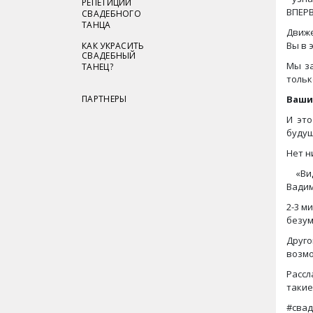
РЕПЕТИЦИИ
ВПЕРВ
СВАДЕБНОГО
ТАНЦА
Движе
Вы в 
КАК УКРАСИТЬ
СВАДЕБНЫЙ
Мы за
ТАНЕЦ?
тольк
ПАРТНЕРЫ
Ваши
И это
буду
Нет н
⠀ «Ви
Вадим
2-3 м
безум
Друго
возмо
Рассл
такие
#сва