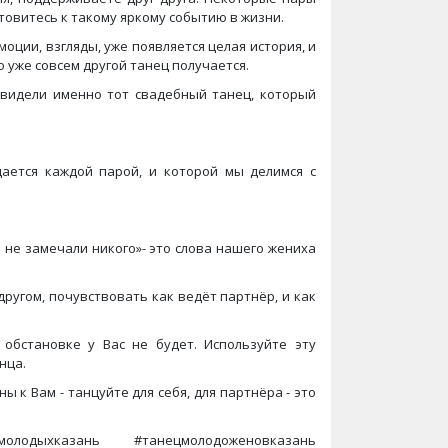
товитесь к такому яркому событию в жизни.
моции, взгляды, уже появляется целая история, и
о уже совсем другой танец получается.
увидели именно тот свадебный танец, который
дается каждой парой, и которой мы делимся с
 не замечали никого»- это слова нашего жениха
другом, почувствовать как ведёт партнёр, и как
обстановке у Вас не будет. Используйте эту
нца.
ы к Вам - танцуйте для себя, для партнёра - это
молодыхказань #танецмолодоженовказань