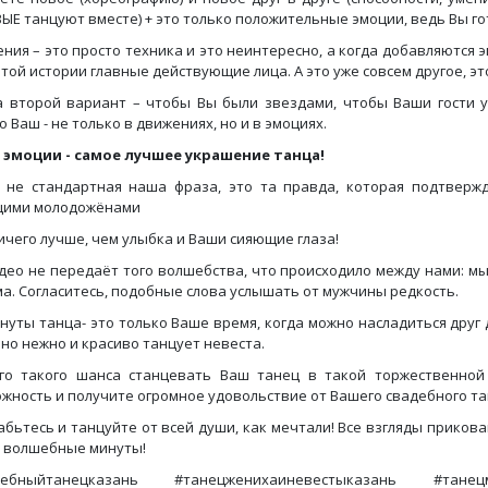
ЫЕ танцуют вместе) + это только положительные эмоции, ведь Вы го
ния – это просто техника и это неинтересно, а когда добавляются э
этой истории главные действующие лица. А это уже совсем другое, эт
 второй вариант – чтобы Вы были звездами, чтобы Ваши гости 
о Ваш - не только в движениях, но и в эмоциях.
 эмоции - самое лучшее украшение танца!
 не стандартная наша фраза, это та правда, которая подтверж
щими молодожёнами
ичего лучше, чем улыбка и Ваши сияющие глаза!
део не передаёт того волшебства, что происходило между нами: мы
а. Согласитесь, подобные слова услышать от мужчины редкость.
инуты танца- это только Ваше время, когда можно насладиться друг 
но нежно и красиво танцует невеста.
го такого шанса станцевать Ваш танец в такой торжественной 
жность и получите огромное удовольствие от Вашего свадебного та
абьтесь и танцуйте от всей души, как мечтали! Все взгляды прикован
 волшебные минуты!
дебныйтанецказань #танецженихаиневестыказань #танец