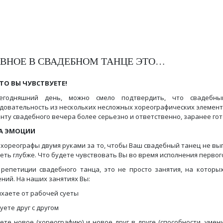
ВНОЕ В СВАДЕБНОМ ТАНЦЕ ЭТО…
ЧТО ВЫ ЧУВСТВУЕТЕ!
егодняшний день, можно смело подтвердить, что свадебн
довательность из нескольких несложных хореографических элементо
нту свадебного вечера более серьезно и ответственно, заранее гот
А ЭМОЦИИ
хореографы двумя руками за то, чтобы Ваш свадебный танец не вы
еть глубже. Что будете чувствовать Вы во время исполнения первог
репетиции свадебного танца, это не просто занятия, на котор
ний. На наших занятиях Вы:
ыхаете от рабочей суеты
цуете друг с другом
аете новое (хореографию) и новое друг в друге (способности, уме