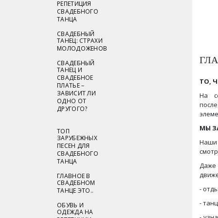
РЕПЕТИЦИЯ
СВАДЕБНОГО
ТАНЦА
СВАДЕБНЫЙ
ТАНЕЦ: СТРАХИ
МОЛОДОЖЕНОВ
ГЛА
СВАДЕБНЫЙ
ТАНЕЦ И
СВАДЕБНОЕ
ТО, 
ПЛАТЬЕ –
ЗАВИСИТ ЛИ
На с
ОДНО ОТ
после
ДРУГОГО?
элеме
МЫ З
ТОП
ЗАРУБЕЖНЫХ
Наши 
ПЕСЕН ДЛЯ
смотр
СВАДЕБНОГО
ТАНЦА
Даже 
движе
ГЛАВНОЕ В
СВАДЕБНОМ
- отд
ТАНЦЕ ЭТО..
- тан
ОБУВЬ И
ОДЕЖДА НА
- узн