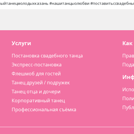
выйтанецмолодыхказань #нашитанцыолюбви #поставитьссвадебны
Услуги
Как
Постановка свадебного танца
Прав
Экспресс-постановка
Пода
Флешмоб для гостей
Ин
Танец друзей / подружек
Испо
Танец отца и дочери
Поли
Корпоративный танец
Публ
Профессиональная съёмка