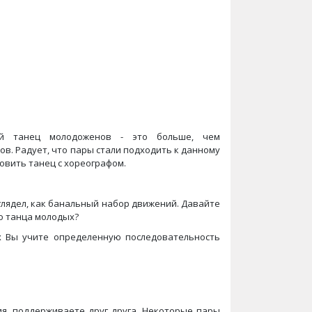
ый танец молодоженов - это больше, чем
в. Радует, что пары стали подходить к данному
овить танец с хореографом.
глядел, как банальный набор движений. Давайте
о танца молодых?
ых Вы учите определенную последовательность
ния, поддерживаете друг друга. Некоторые пары