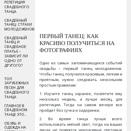
РЕПЕТИЦИЯ
СВАДЕБНОГО
ТАНЦА
СВАДЕБНЫЙ
ТАНЕЦ: СТРАХИ
МОЛОДОЖЕНОВ
ПЕРВЫЙ ТАНЕЦ: КАК
СВАДЕБНЫЙ
КРАСИВО ПОЛУЧИТЬСЯ НА
ТАНЕЦ И
СВАДЕБНОЕ
ФОТОГРАФИЯХ
ПЛАТЬЕ –
ЗАВИСИТ ЛИ
ОДНО ОТ
Одно из самых запоминающихся событий
ДРУГОГО?
свадьбы – первый танец молодоженов.
Чтобы танец получился красивым, легким и
ТОП
приятным, нужно следовать нескольким
ЗАРУБЕЖНЫХ
простым правилам:
ПЕСЕН ДЛЯ
СВАДЕБНОГО
1. Изучите танец заранее, посвятите ему
ТАНЦА
несколько недель, а лучше месяц, для
репетиции. Тогда на самом вечере все
ГЛАВНОЕ В
СВАДЕБНОМ
пройдет без сучка и задоринки.
ТАНЦЕ ЭТО..
2. Во время танца лучше всего
ОБУВЬ И
использовать мягкий свет, тогда на ваших
ОДЕЖДА НА
лицах не появятся некрасивые световые