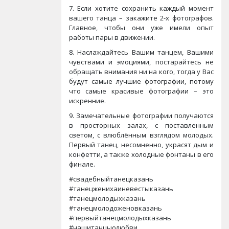
7. Если хотите сохранить каждый момент
вашего танца – закажите 2-х фотографов.
Главное, чтобы они уже имели опыт
работы пары в движении.
8. Наслаждайтесь Вашим танцем, Вашими
чувствами и эмоциями, постарайтесь не
обращать внимания ни на кого, тогда у Вас
будут самые лучшие фотографии, потому
что самые красивые фотографии – это
искренние.
9. Замечательные фотографии получаются
в просторных залах, с поставленным
светом, с влюблённым взглядом молодых.
Первый танец, несомненно, украсят дым и
конфетти, а также холодные фонтаны в его
финале.
#свадебныйтанецказань
#танецженихаиневестыказань
#танецмолодыхказань
#танецмолодоженовказань
#первыйтанецмолодыхказань
#нашитанцыолюбви