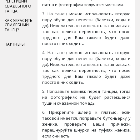
РЕПЕТИЦИИ
пятна и фотографии получатся чистыми.
СВАДЕБНОГО
ТАНЦА
3. На танец можно использовать вторую
пару обуви для невесты (балетки, кеды и
КАК УКРАСИТЬ
СВАДЕБНЫЙ
др). Нежелательно танцевать на шпильках,
ТАНЕЦ?
так как велика вероятность, что после
трудного дня Вам тяжело будет даже
просто в них ходить.
ПАРТНЕРЫ
4. На танец можно использовать вторую
пару обуви для невесты (балетки, кеды и
др). Нежелательно танцевать на шпильках,
так как велика вероятность, что после
трудного дня Вам тяжело будет даже
просто в них ходить.
5. Поправьте макияж перед танцем, тогда
на фотографиях не будет растекшейся
туши и смазанной помады.
6. Прикрепите шлейф к платью, если
таковой имеется, поправьте бутоньерку у
жениха, проверьте Ваши прически,
перешнуруйте шнурки на туфлях жениха,
если они есть.