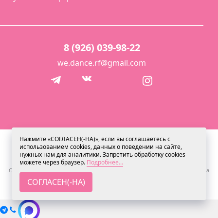
8 (926) 039-98-22
we.dance.rf@gmail.com
Нажмите «СОГЛАСЕН(-НА)», если вы соглашаетесь с
© 2013 Студия свадебного танца "Мы танцуем"
использованием cookies, данных о поведении на сайте,
нужных нам для аналитики. Запретить обработку cookies
можете через браузер.
Подробнее...
Мы используем cookies для сбора обезличенных персональных данных.
Они помогают настраивать рекламу и анализировать трафик. Оставаясь на
сайте, вы соглашаетесь на сбор таких данных.
СОГЛАСЕН(-НА)