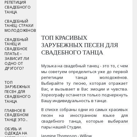
РЕПЕТИЦИЯ
СВАДЕБНОГО
ТАНЦА
СВАДЕБНЫЙ
ТАНЕЦ: СТРАХИ
МОЛОДОЖЕНОВ
ТОП КРАСИВЫХ
СВАДЕБНЫЙ
ЗАРУБЕЖНЫХ ПЕСЕН ДЛЯ
ТАНЕЦ И
СВАДЕБНОЕ
СВАДЕБНОГО ТАНЦА
ПЛАТЬЕ –
ЗАВИСИТ ЛИ
ОДНО ОТ
Музыка на свадебный танец - это то, с чем
ДРУГОГО?
мы советуем определиться уже до первой
репетиции танца молодожёнов.
ТОП
Выбирайте ту песню, которая отражает
ЗАРУБЕЖНЫХ
Вас, и вызывает в Вас эмоции и чувства.
ПЕСЕН ДЛЯ
Хореографу останется только подчеркнуть
СВАДЕБНОГО
Вашу индивидуальность в танце.
ТАНЦА
В списке собраны одни из самых красивых
ГЛАВНОЕ В
СВАДЕБНОМ
песен на иностранном языке для
ТАНЦЕ ЭТО..
свадебного танца, которые выбирали
пары нашей Студии.
ОБУВЬ И
ОДЕЖДА НА
Jasmine Thompson - Willow