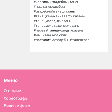
#красивыйсвадебныйтанец
#наштанецолюбви
#свадебныйтанецказань
#танецженихаиневестыказань
#танецмолодыхказань
#танецмолодоженовказань
#первыйтанецмолодыхказань
#нашитанцыолюбви
#поставитьссвадебныйтанецказань
Меню
О студии
Хореографы
Видео и фото