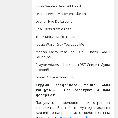
Emeli Sande - Read All About It
Leona Lewis - A Moment Like This
Loona - Hijo De La Luna
Seal - Kiss from a rose
Therr Maitz - Make It Last
Jessie Ware - Say You Love Me
Mariah Carey feat. Joe, 98° - Thank God I
Found You
Brayan Adams - Here I am (OST Спирит: Душа
прерий)
Lionel Richie – How long
Студия свадебного танца «Мы
танцуем!» - Нас советуют и нам
доверяют.
Послушать мелодии иностранных
исполнителей и выбрать музыку исходя из
желаемого направления свадебного танца
можно здесь -
Наша группа в ВК
.