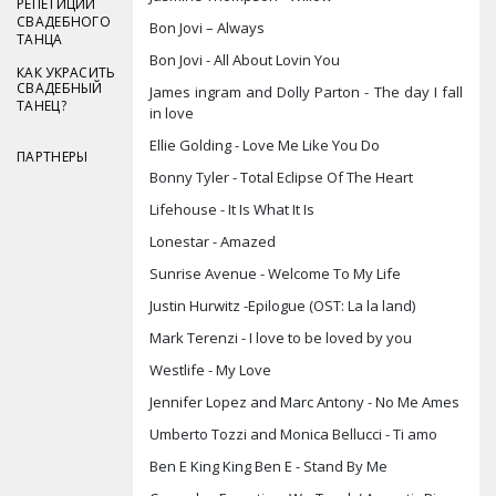
РЕПЕТИЦИИ
СВАДЕБНОГО
Bon Jovi – Always
ТАНЦА
Bon Jovi - All About Lovin You
КАК УКРАСИТЬ
СВАДЕБНЫЙ
James ingram and Dolly Parton - The day I fall
ТАНЕЦ?
in love
Ellie Golding - Love Me Like You Do
ПАРТНЕРЫ
Bonny Tyler - Total Eclipse Of The Heart
Lifehouse - It Is What It Is
Lonestar - Amazed
Sunrise Avenue - Welcome To My Life
Justin Hurwitz -Epilogue (OST: La la land)
Mark Terenzi - I love to be loved by you
Westlife - My Love
Jennifer Lopez and Marc Antony - No Me Ames
Umberto Tozzi and Monica Bellucci - Ti amo
Ben E King King Ben E - Stand By Me