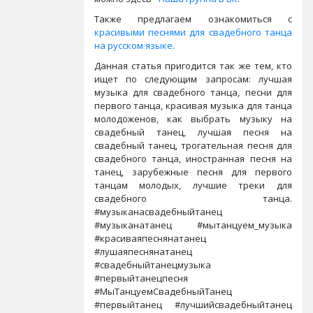
Также предлагаем ознакомиться с
красивыми песнями для свадебного танца
на русском языке
.
Данная статья пригодится так же тем, кто
ищет по следующим запросам: лучшая
музыка для свадебного танца, песни для
первого танца, красивая музыка для танца
молодоженов, как выбрать музыку на
свадебный танец, лучшая песня на
свадебный танец, трогательная песня для
свадебного танца, иностранная песня на
танец, зарубежные песня для первого
танцам молодых, лучшие треки для
свадебного танца.
#музыканасвадебныйтанец
#музыканатанец #мытанцуем_музыка
#красиваяпеснянатанец
#лушаяпеснянатанец
#свадебныйтанецмузыка
#первыйтанецпесня
#МыТанцуемСвадебныйТанец
#первыйтанец #лучшийсвадебныйтанец