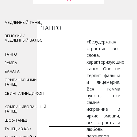
МЕДЛЕННЫЙ ТАНЕЦ
ТАНГО
ВЕНСКИЙ /
МЕДЛЕННЫЙ ВАЛЬС
«Безудержная
страсть» – вот
ТАНГО
слова,
характеризующие
РУМБА
танго. Оно не
БАЧАТА
терпит фальши
ОРИГИНАЛЬНЫЙ
и лицемерия.
ТАНЕЦ
Вся гамма
СВИНГ / ЛИНДИ-ХОП
чувств, все
самые
КОМБИНИРОВАННЫЙ
искренние и
ТАНЕЦ
яркие эмоции,
ШОУ-ТАНЕЦ
вся страсть и
ТАНЕЦ ИЗ К/Ф
любовь
партнеров